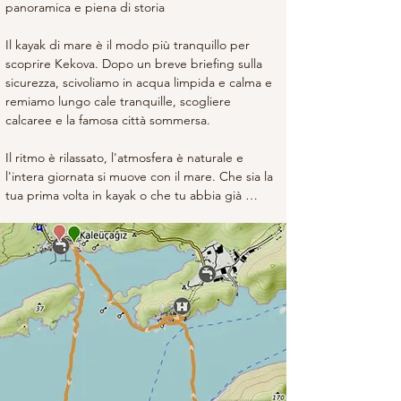
panoramica e piena di storia

Il kayak di mare è il modo più tranquillo per 
scoprire Kekova. Dopo un breve briefing sulla 
sicurezza, scivoliamo in acqua limpida e calma e 
remiamo lungo cale tranquille, scogliere 
calcaree e la famosa città sommersa.

Il ritmo è rilassato, l'atmosfera è naturale e 
l'intera giornata si muove con il mare. Che sia la 
tua prima volta in kayak o che tu abbia già 
remato, questo è un modo gentile e bello per 
esplorare la Costa Turchese.

Adattiamo il percorso ogni mattina per 
adattarlo alle condizioni del mare, in modo che 
il tour rimanga calmo, confortevole e piacevole 
per tutti. C'è tutto il tempo per scattare foto, 
godersi il paesaggio e ambientarsi nel ritmo 
della giornata.
