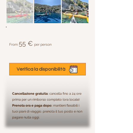
55 €
From
per person
Verifica la disponibilità
Cancellazione gratuita:
cancella fino a 24 ore
prima per un rimborso completo (ora locale)
Prenota ora e paga dopo:
mantieni flessibili i
tuoi piani di viaggio: prenota il tuo posto e non
pagare nulla oggi.