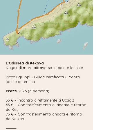
⸻

Pagaia sopra la città sommersa di Kekova

Kayak lentamente sopra la famosa Città 
Affondata, dove le antiche rovine si trovano 
appena sotto la superficie. I kayak non 
motorizzati possono avvicinarsi alle vecchie 
pareti e scale, rendendo questo il modo più 
autentico per esplorare Dolichiste. La tua guida 
condivide la storia dell'antico insediamento 
L'Odissea di Kekova
mentre scivoliamo lungo la costa.

Kayak di mare attraverso la baia e le isole
Piccoli gruppi • Guida certificata • Pranzo
⸻

locale autentico
Prezzi
2026 (a persona)
Visita il villaggio di Simena (Kaleköy)

55 € – Incontro direttamente a Üçağız
Attracchiamo al piccolo villaggio senza auto di 
65 € – Con trasferimento di andata e ritorno
da Kaş
Simena (Kaleköy). Passeggia per tranquille 
75 € – Con trasferimento andata e ritorno
strade acciottolate, goditi la vista sul mare e 
da Kalkan
prova il famoso gelato fatto in casa.

⸻