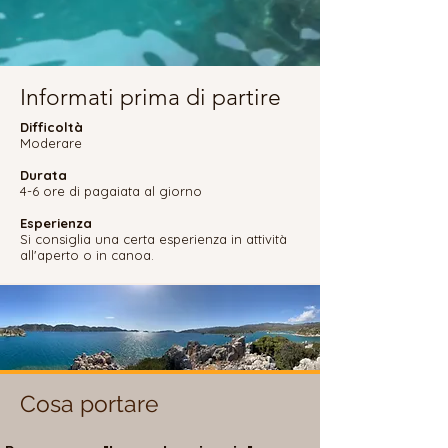
Necropoli di Teimiussa lungo la costa.

⸻

Dettagli del tour e logistica

Informati prima di partire
Livello di attività: moderato (i principianti sono i 
Difficoltà
Moderare
benvenuti)

Durata
Punto di partenza: Villaggio di Üçağız (Kekova)

4-6 ore di pagaiata al giorno
Esperienza
Trasferimenti: navette opzionali disponibili da 
Si consiglia una certa esperienza in attività
Kaş e Kalkan
all'aperto o in canoa.
Cosa portare