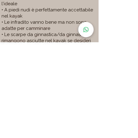
l'ideale
• A piedi nudi è perfettamente accettabile
nel kayak
• Le infradito vanno bene ma non sono
adatte per camminare
• Le scarpe da ginnastica/da ginnastica
rimangono asciutte nel kayak se desideri
più comfort a Simena o Tersane
Attrezzature e stoccaggio
• Ogni kayak è dotato di un piccolo
contenitore impermeabile (3–5 L) per
oggetti essenziali come telefono,
portafoglio e chiavi
• Se non ci sta qui, probabilmente non ti
servirà in acqua
• Asciugamani e scarpe entrano facilmente
nel kayak, abbiamo delle borse per questi
• Si prega di lasciare tablet, libri e oggetti
ingombranti in hotel o nel veicolo di