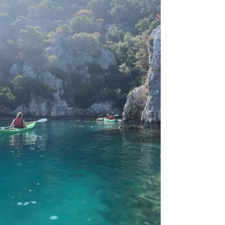
Il pranzo fa parte dell'esperienza. A seconda 
del giorno, potremmo goderci un picnic in una 
baia tranquilla o scegliere un semplice pasto al 
ristorante a Simena.

Tutte le opzioni sono fresche e locali. Per favore 
fateci sapere le vostre preferenze dietetiche 
prima del tour.

⸻

Le baie segrete e la pagaia di ritorno

In alcuni giorni, quando i tempi e le condizioni 
lo consentono, aggiungiamo piccoli extra come 
una nuotata nella nostra Secret Bay o un 
leggero salto dalla scogliera ad Adalar.

Finiamo con una pagaia rilassata per tornare a 
Üçağız, passando i sarcofagi liciani della 