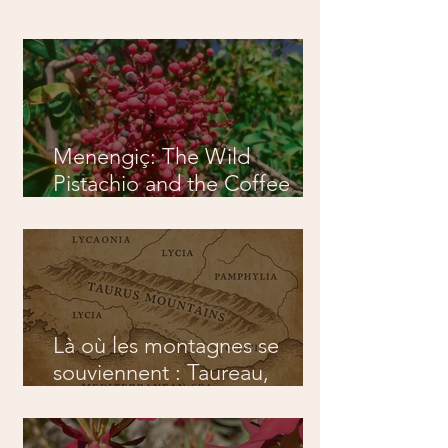
Menengiç: The Wild
Pistachio and the Coffee
That Isn't Coffee
Là où les montagnes se
souviennent : Taureau,
Artémis et la nature sauvage
antique