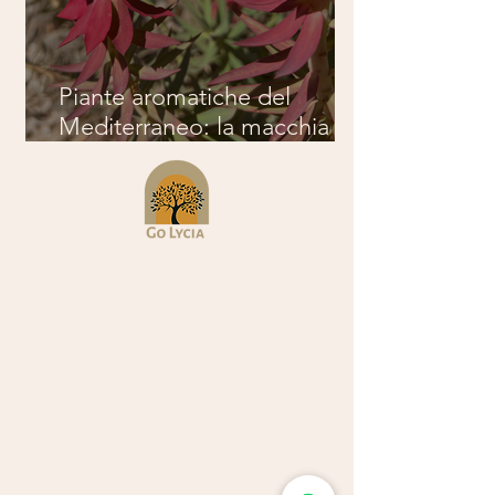
Piante aromatiche del
Mediterraneo: la macchia
mediterranea della Licia