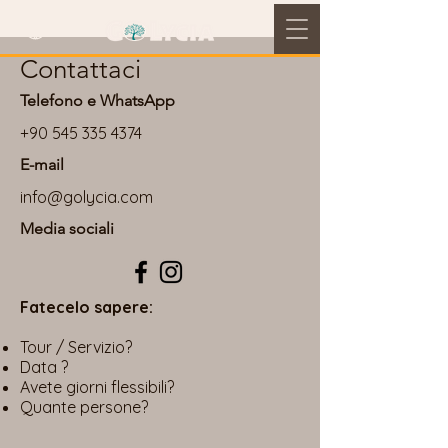
Contattaci
Telefono e WhatsApp
+90 545 335 4374
E-mail
info@golycia.com
Media sociali
Fatecelo sapere:
Tour / Servizio?
Data ?
Avete giorni flessibili?
Quante persone?